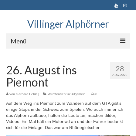
Villinger Alphörner
Menü
Startseite
26. August ins
28
Wir über uns
AUG. 2020
Piemont
Termine
Bilder
von
Gerhard Echle
|
Veröffentlicht in:
Allgemein
|
0
Auf dem Weg ins Piemont zum Wandern auf dem GTA gibt’s
News
einige Stops in der Schweiz zum Spielen. Wo auch immer ich
das Alphorn aufbaue, halten die Leute an, machen Bilder,
Impressum
Videos. Ein Mal hält ein Motorrad an und der Fahrer bedankt
sich für die Einlage. Das war am Rhônegletscher.
Satzung der Villinger Alphörner